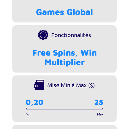
Games Global
Fonctionnalités
Free Spins, Win
Multiplier
Mise Min à Max ($)
0,20
25
Min
Max