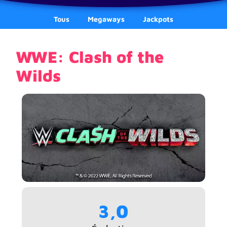
Tous
Megaways
Jackpots
WWE: Clash of the
Wilds
3,0