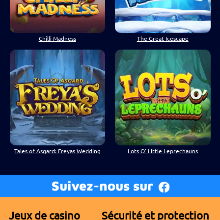
Chilli Madness
The Great Icescape
Tales of Asgard: Freyas Wedding
Lots O' Little Leprechauns
Suivez-nous sur
Jeux de casino
Sécurité et protection