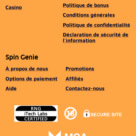
Politique de bonus
Casino
Conditions générales
Politique de confidentialité
Déclaration de sécurité de
l'information
Spin Genie
À propos de nous
Promotions
Options de paiement
Affiliés
Aide
Contactez-nous