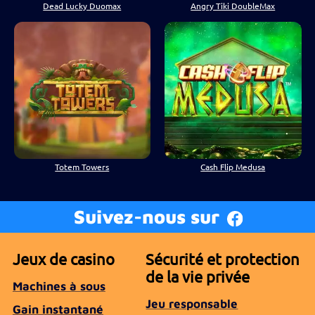
Dead Lucky Duomax
Angry Tiki DoubleMax
Totem Towers
Cash Flip Medusa
Suivez-nous sur
Jeux de casino
Sécurité et protection
de la vie privée
Machines à sous
Jeu responsable
Gain instantané