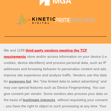
Spin Genie est le meilleur site pour profiter
de tous les jeux
de machines à sous
, de casino ainsi que ceux à gains
instantanés. Profitez de notre formidable sélection de plus
de 1 500 jeux de casino conçus par les meilleurs
développeurs de logiciels de machines à sous, et d'une
parfaite expérience
de live casino sur des jeux
comme
le
blackjack
,
la roulette
et le baccara. Nos promotions
quotidiennes apportent une touche supplémentaire, avec
des offres exclusives telles que des free spins sur dépôt, des
bonus de tours de casino et bien plus encore. Inscrivez-vous
chez nous dès aujourd'hui et commencez à jouer !