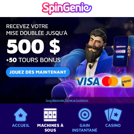
Sous réserve des Termes et Conditions
ACCUEIL
MACHINES À
GAIN
CASINO
SOUS
INSTANTANÉ