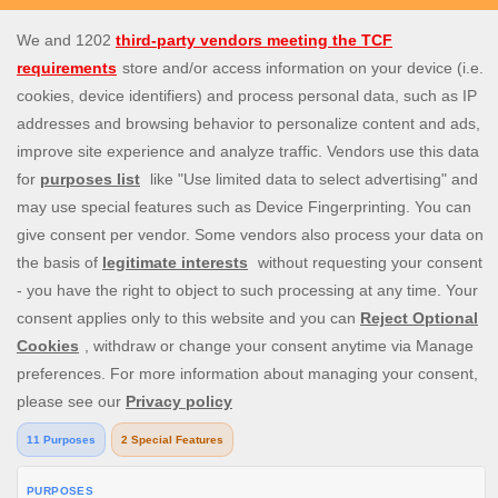
Spin Genie est le meilleur site pour profiter
de tous les jeux
de machines à sous
, de casino ainsi que ceux à gains
instantanés. Profitez de notre formidable sélection de plus
de 1 500 jeux de casino conçus par les meilleurs
développeurs de logiciels de machines à sous, et d'une
parfaite expérience
de live casino sur des jeux
comme
le
blackjack
,
la roulette
et le baccara. Nos promotions
quotidiennes apportent une touche supplémentaire, avec
des offres exclusives telles que des free spins sur dépôt, des
bonus de tours de casino et bien plus encore. Inscrivez-vous
chez nous dès aujourd'hui et commencez à jouer !