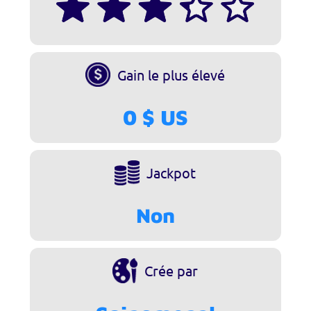
Gain le plus élevé
0 $ US
Jackpot
Non
Crée par