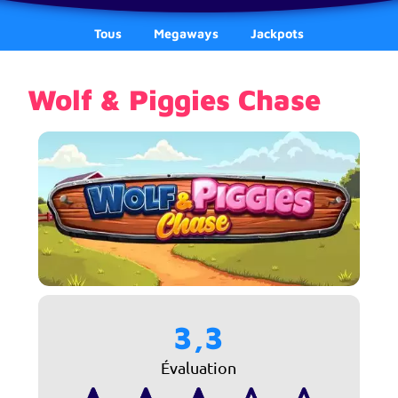
Tous
Megaways
Jackpots
Wolf & Piggies Chase
3,3
Évaluation