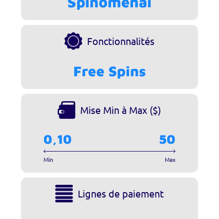
Spinomenal
Fonctionnalités
Free Spins
Mise Min à Max ($)
0,10
50
Min
Max
Lignes de paiement