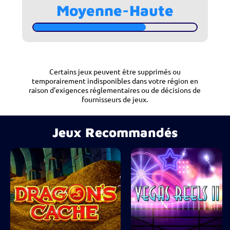
Moyenne-Haute
Certains jeux peuvent être supprimés ou
temporairement indisponibles dans votre région en
raison d'exigences réglementaires ou de décisions de
fournisseurs de jeux.
Jeux Recommandés