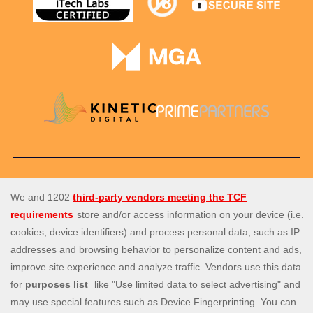
Spin Genie est le meilleur site pour profiter
de tous les jeux
de machines à sous
, de casino ainsi que ceux à gains
instantanés. Profitez de notre formidable sélection de plus
de 1 500 jeux de casino conçus par les meilleurs
développeurs de logiciels de machines à sous, et d'une
parfaite expérience
de live casino sur des jeux
comme
le
blackjack
,
la roulette
et le baccara. Nos promotions
quotidiennes apportent une touche supplémentaire, avec
des offres exclusives telles que des free spins sur dépôt, des
bonus de tours de casino et bien plus encore. Inscrivez-vous