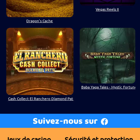
Vegas Reels II
Dragon's Cache
Baba Yaga Tales - Mystic Fortune
Cash Collect El Ranchero Diamond Path
Suivez-nous sur
Jeux de casino
Sécurité et protection