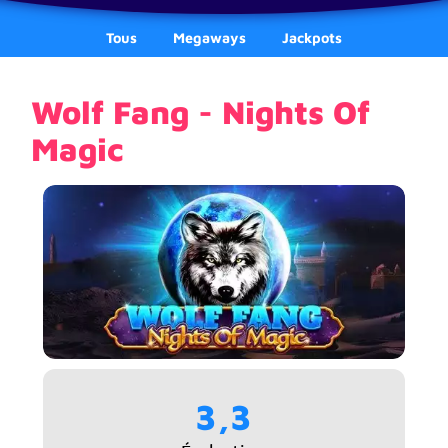
Tous
Megaways
Jackpots
Wolf Fang - Nights Of
Magic
3,3