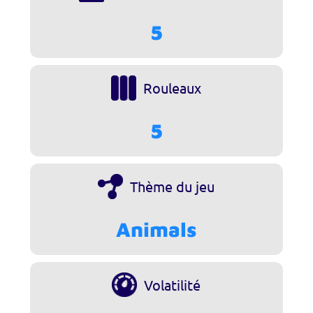
5
Rouleaux
5
Thème du jeu
Animals
Volatilité