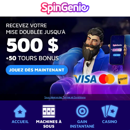
Sous réserve des Termes et Conditions
ACCUEIL
MACHINES À
GAIN
CASINO
SOUS
INSTANTANÉ