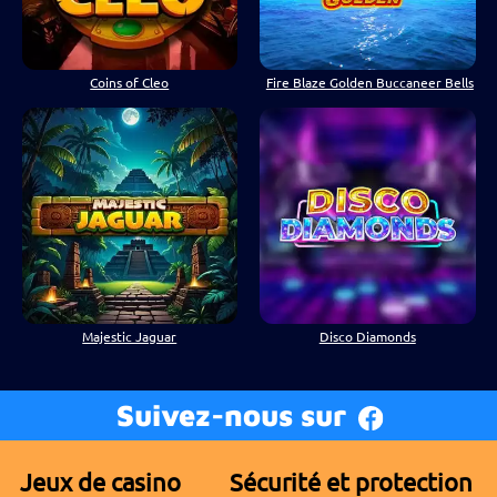
Coins of Cleo
Fire Blaze Golden Buccaneer Bells
Majestic Jaguar
Disco Diamonds
Suivez-nous sur
Jeux de casino
Sécurité et protection