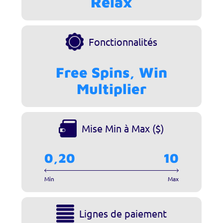
Relax
Fonctionnalités
Free Spins, Win
Multiplier
Mise Min à Max ($)
0,20
10
Min
Max
Lignes de paiement