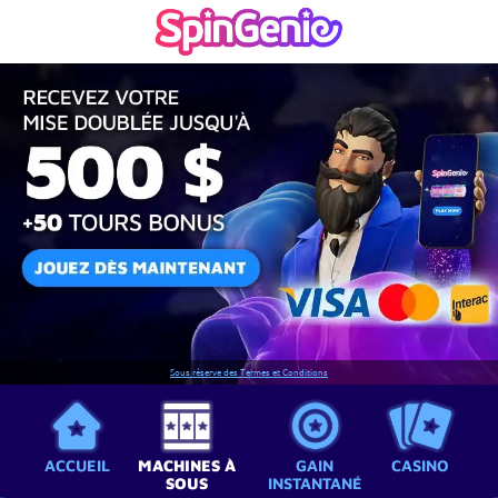
Sous réserve des Termes et Conditions
ACCUEIL
MACHINES À
GAIN
CASINO
SOUS
INSTANTANÉ