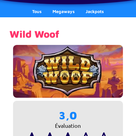
Tous
Megaways
Jackpots
Wild Woof
3,0
Évaluation