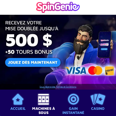
Sous réserve des Termes et Conditions
ACCUEIL
MACHINES À
GAIN
CASINO
SOUS
INSTANTANÉ