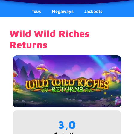
Tous
Megaways
Jackpots
Wild Wild Riches
Returns
3,0