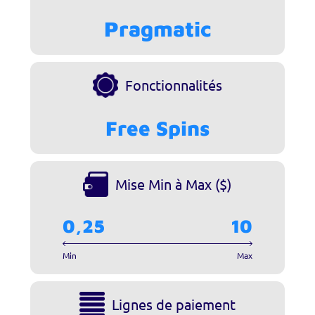
Pragmatic
Fonctionnalités
Free Spins
Mise Min à Max ($)
0,25
10
Min
Max
Lignes de paiement