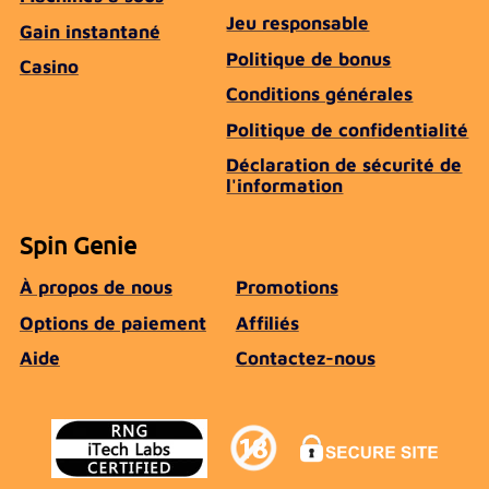
Jeu responsable
Gain instantané
Politique de bonus
Casino
Conditions générales
Politique de confidentialité
Déclaration de sécurité de
l'information
Spin Genie
À propos de nous
Promotions
Options de paiement
Affiliés
Aide
Contactez-nous