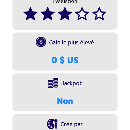
Évaluation
Gain le plus élevé
0 $ US
Jackpot
Non
Crée par