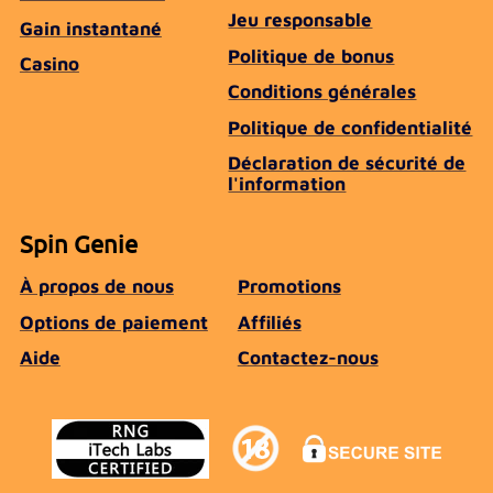
Jeu responsable
Gain instantané
Politique de bonus
Casino
Conditions générales
Politique de confidentialité
Déclaration de sécurité de
l'information
Spin Genie
À propos de nous
Promotions
Options de paiement
Affiliés
Aide
Contactez-nous