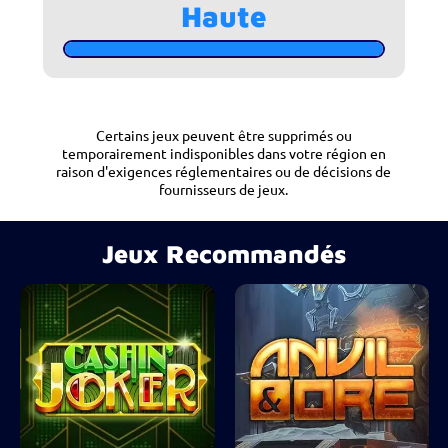
Haute
Certains jeux peuvent être supprimés ou
temporairement indisponibles dans votre région en
raison d'exigences réglementaires ou de décisions de
fournisseurs de jeux.
Jeux Recommandés