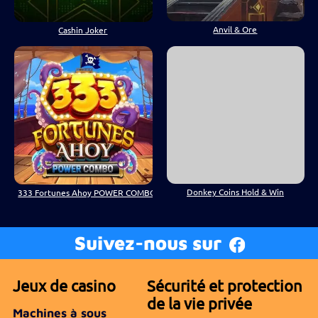
Anvil & Ore
Cashin Joker
Donkey Coins Hold & Win
333 Fortunes Ahoy POWER COMBO
Suivez-nous sur
Jeux de casino
Sécurité et protection
de la vie privée
Machines à sous