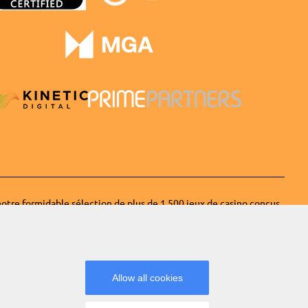
 notre formidable sélection de plus de 1 500 jeux de casino conçus
k
,
la roulette
et le baccara. Nos promotions quotidiennes
 plus encore. Inscrivez-vous chez nous dès aujourd'hui et