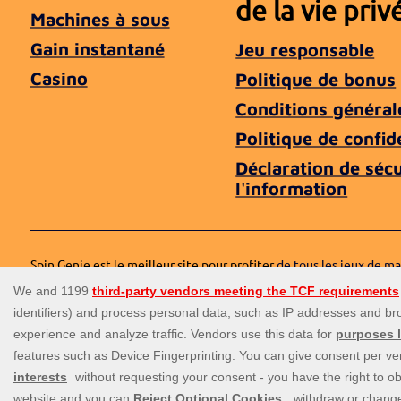
de la vie priv
Machines à sous
Gain instantané
Jeu responsable
Casino
Politique de bonus
Conditions général
Politique de confid
Déclaration de sécu
l'information
Spin Genie est le meilleur site pour profiter
de tous les jeux de ma
par les meilleurs développeurs de logiciels de machines à sous, e
apportent une touche supplémentaire, avec des offres exclusives te
commencez à jouer !