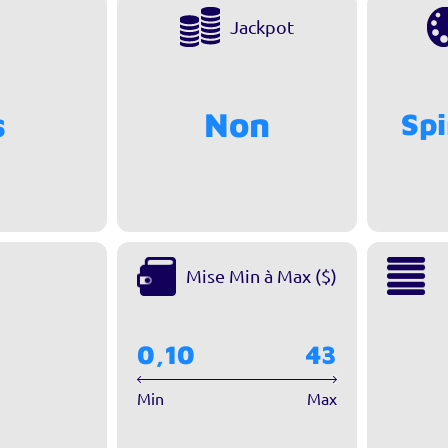
Jackpot
s
Non
Sp
Mise Min à Max ($)
0,10
43
Min
Max