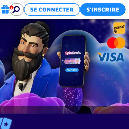
SE CONNECTER
S’INSCRIRE