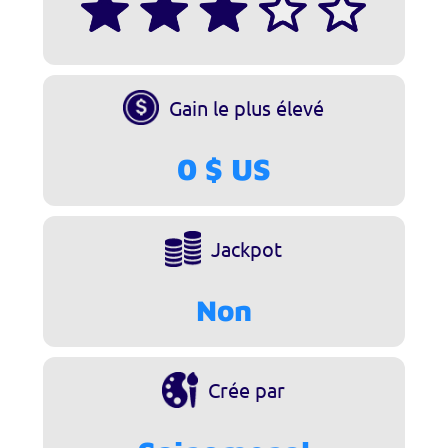
Gain le plus élevé
0 $ US
Jackpot
Non
Crée par