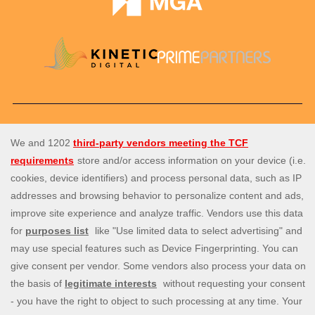
Spin Genie est le meilleur site pour profiter
de tous les jeux
de machines à sous
, de casino ainsi que ceux à gains
instantanés. Profitez de notre formidable sélection de plus
de 1 500 jeux de casino conçus par les meilleurs
développeurs de logiciels de machines à sous, et d'une
parfaite expérience
de live casino sur des jeux
comme
le
blackjack
,
la roulette
et le baccara. Nos promotions
quotidiennes apportent une touche supplémentaire, avec
des offres exclusives telles que des free spins sur dépôt, des
bonus de tours de casino et bien plus encore. Inscrivez-vous
chez nous dès aujourd'hui et commencez à jouer !