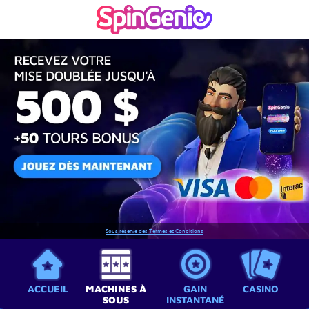
Sous réserve des Termes et Conditions
ACCUEIL
MACHINES À
GAIN
CASINO
SOUS
INSTANTANÉ