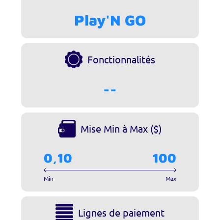
Play'N GO
Fonctionnalités
--
Mise Min à Max ($)
0,10
100
Min
Max
Lignes de paiement