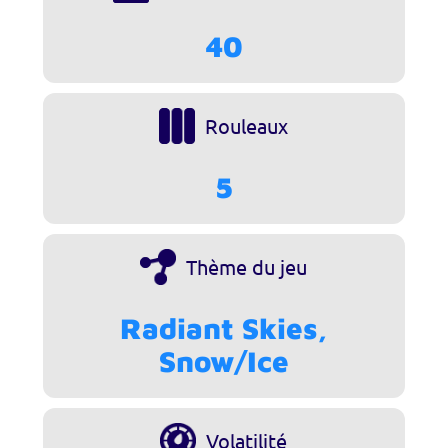
40
Rouleaux
5
Thème du jeu
Radiant Skies,
Snow/Ice
Volatilité