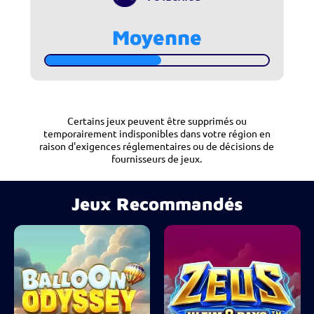
Moyenne
Certains jeux peuvent être supprimés ou
temporairement indisponibles dans votre région en
raison d'exigences réglementaires ou de décisions de
fournisseurs de jeux.
Jeux Recommandés