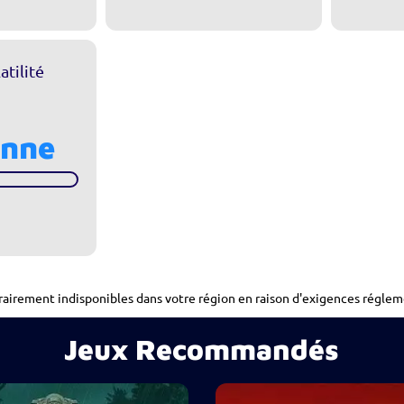
atilité
nne
irement indisponibles dans votre région en raison d'exigences régleme
Jeux Recommandés