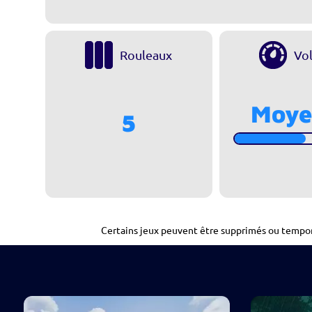
Rouleaux
Vol
Moye
5
Certains jeux peuvent être supprimés ou tempora