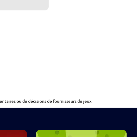
ntaires ou de décisions de fournisseurs de jeux.