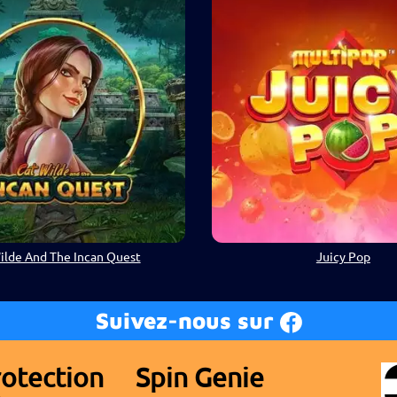
ilde And The Incan Quest
Juicy Pop
Suivez-nous sur
rotection
Spin Genie