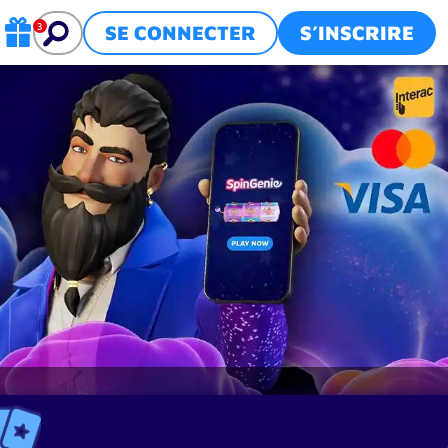
SE CONNECTER
S’INSCRIRE