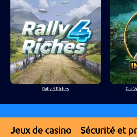
Rally 4 Riches
Cat W
Jeux de casino
Sécurité et p