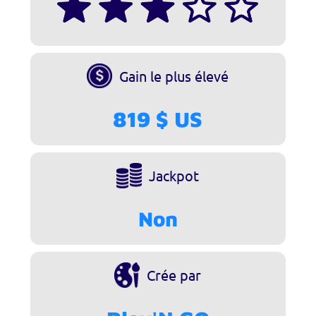
Gain le plus élevé
819 $ US
Jackpot
Non
Crée par