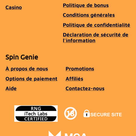
Politique de bonus
Casino
Conditions générales
Politique de confidentialité
Déclaration de sécurité de
l'information
Spin Genie
À propos de nous
Promotions
Options de paiement
Affiliés
Aide
Contactez-nous