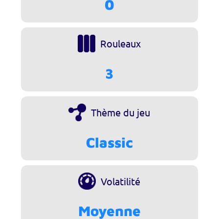
0
Rouleaux
3
Thème du jeu
Classic
Volatilité
Moyenne