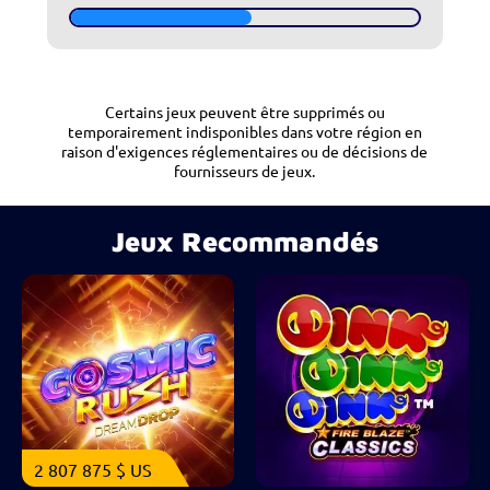
Certains jeux peuvent être supprimés ou
temporairement indisponibles dans votre région en
raison d'exigences réglementaires ou de décisions de
fournisseurs de jeux.
Jeux Recommandés
2 807 875 $ US