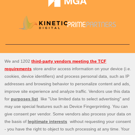
Spin Genie est le meilleur site pour profiter
de tous les jeux
de machines à sous
, de casino ainsi que ceux à gains
instantanés. Profitez de notre formidable sélection de plus
de 1 500 jeux de casino conçus par les meilleurs
développeurs de logiciels de machines à sous, et d'une
parfaite expérience
de live casino sur des jeux
comme
le
blackjack
,
la roulette
et le baccara. Nos promotions
quotidiennes apportent une touche supplémentaire, avec
des offres exclusives telles que des free spins sur dépôt, des
bonus de tours de casino et bien plus encore. Inscrivez-vous
chez nous dès aujourd'hui et commencez à jouer !