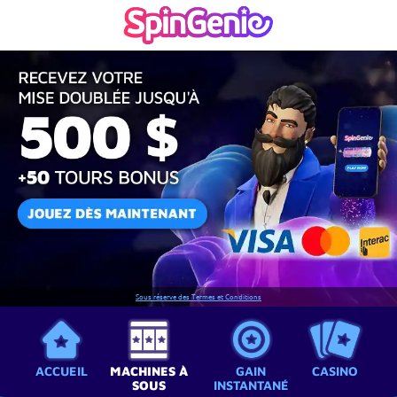
Sous réserve des Termes et Conditions
ACCUEIL
MACHINES À
GAIN
CASINO
SOUS
INSTANTANÉ