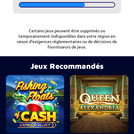
Certains jeux peuvent être supprimés ou
temporairement indisponibles dans votre région en
raison d'exigences réglementaires ou de décisions de
fournisseurs de jeux.
Jeux Recommandés