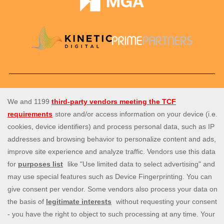
Spin Genie est le meilleur site pour profiter
de tous les jeux
de machines à sous
, de casino ainsi que ceux à gains
instantanés. Profitez de notre formidable sélection de plus
de 1 500 jeux de casino conçus par les meilleurs
développeurs de logiciels de machines à sous, et d'une
parfaite expérience
de live casino sur des jeux
comme
le
blackjack
,
la roulette
et le baccara. Nos promotions
quotidiennes apportent une touche supplémentaire, avec
des offres exclusives telles que des free spins sur dépôt, des
bonus de tours de casino et bien plus encore. Inscrivez-vous
chez nous dès aujourd'hui et commencez à jouer !