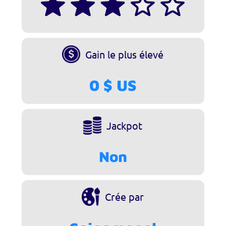
Gain le plus élevé
0 $ US
Jackpot
Non
Crée par