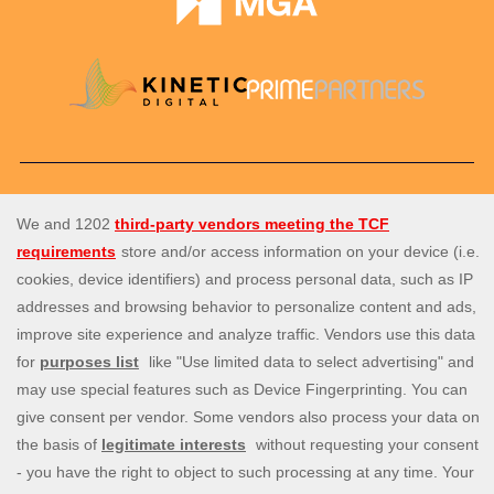
Spin Genie est le meilleur site pour profiter
de tous les jeux
de machines à sous
, de casino ainsi que ceux à gains
instantanés. Profitez de notre formidable sélection de plus
de 1 500 jeux de casino conçus par les meilleurs
développeurs de logiciels de machines à sous, et d'une
parfaite expérience
de live casino sur des jeux
comme
le
blackjack
,
la roulette
et le baccara. Nos promotions
quotidiennes apportent une touche supplémentaire, avec
des offres exclusives telles que des free spins sur dépôt, des
bonus de tours de casino et bien plus encore. Inscrivez-vous
chez nous dès aujourd'hui et commencez à jouer !