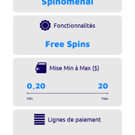
Spinomenal
Fonctionnalités
Free Spins
Mise Min à Max ($)
0,20
20
Min
Max
Lignes de paiement