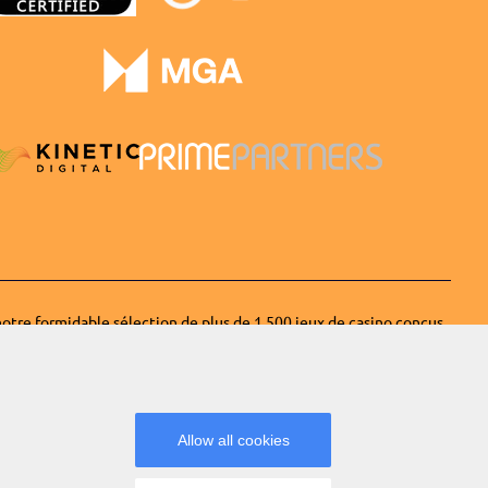
 notre formidable sélection de plus de 1 500 jeux de casino conçus
k
,
la roulette
et le baccara. Nos promotions quotidiennes
 plus encore. Inscrivez-vous chez nous dès aujourd'hui et