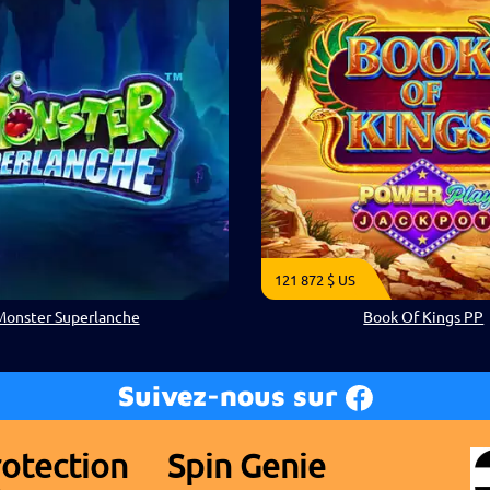
121 872 $ US
Monster Superlanche
Book Of Kings PP
Suivez-nous sur
rotection
Spin Genie