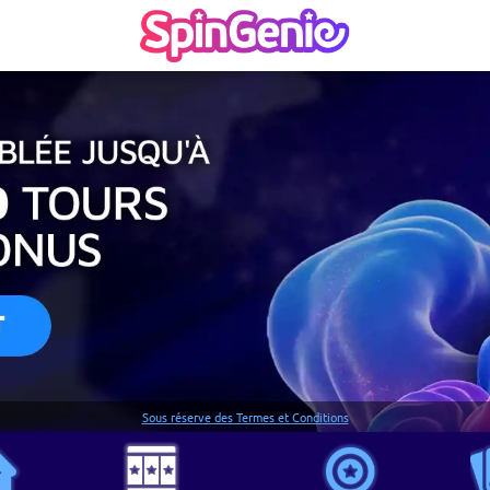
Sous réserve des Termes et Conditions