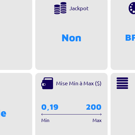
Jackpot
Non
B
Mise Min à Max ($)
0,19
200
le
Min
Max