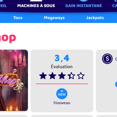
EIL
MACHINES À SOUS
GAIN INSTANTANÉ
C
Tous
Megaways
Jackpots
hop
3,4
Évaluation
Nouveau