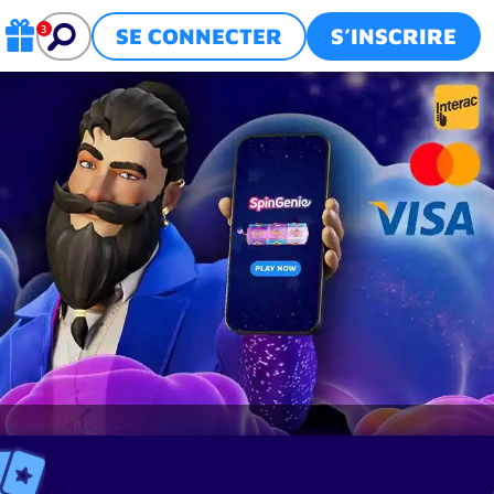
SE CONNECTER
S’INSCRIRE