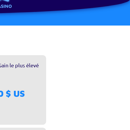
ASINO
Gain le plus élevé
0 $ US