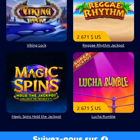
2 671 $ US
Viking Lock
Reggae Rhythm Jackpot
2 671 $ US
Magic Spins Hold the Jackpot
Lucha Rumble
Suivez-nous sur