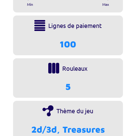
Min
Max
Lignes de paiement
100
Rouleaux
5
Thème du jeu
2d/3d, Treasures