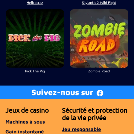
Hellcatraz
Skylantis 2 Wild Fight
Pick The Pig
Zombie Road
Suivez-nous sur
Jeux de casino
Sécurité et protection
de la vie privée
Machines à sous
Jeu responsable
Gain instantané