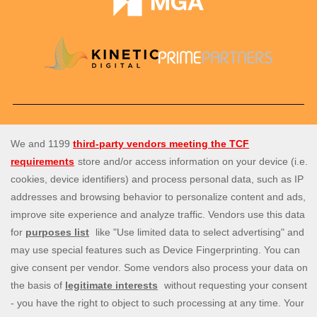
Spin Genie est le meilleur site pour profiter
de tous les jeux
de machines à sous
, de casino ainsi que ceux à gains
instantanés. Profitez de notre formidable sélection de plus
de 1 500 jeux de casino conçus par les meilleurs
développeurs de logiciels de machines à sous, et d'une
parfaite expérience
de live casino sur des jeux
comme
le
blackjack
,
la roulette
et le baccara. Nos promotions
quotidiennes apportent une touche supplémentaire, avec
des offres exclusives telles que des free spins sur dépôt, des
bonus de tours de casino et bien plus encore. Inscrivez-vous
chez nous dès aujourd'hui et commencez à jouer !