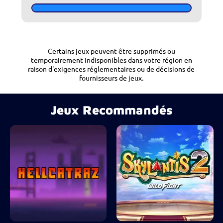
Certains jeux peuvent être supprimés ou
temporairement indisponibles dans votre région en
raison d'exigences réglementaires ou de décisions de
fournisseurs de jeux.
Jeux Recommandés