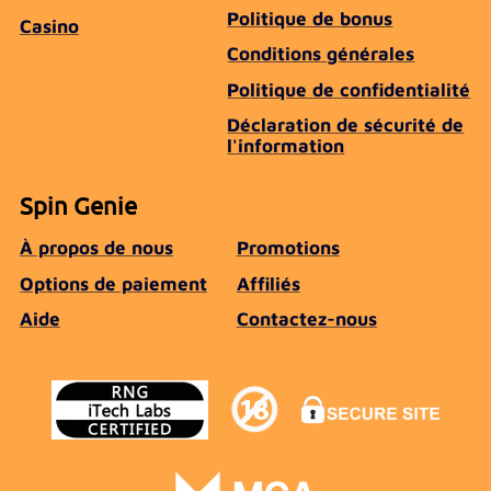
Politique de bonus
Casino
Conditions générales
Politique de confidentialité
Déclaration de sécurité de
l'information
Spin Genie
À propos de nous
Promotions
Options de paiement
Affiliés
Aide
Contactez-nous