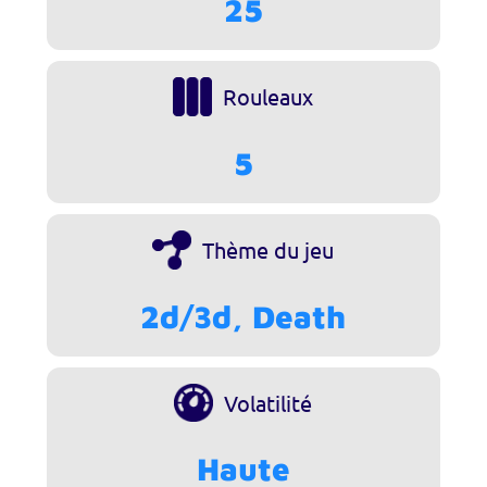
25
Rouleaux
5
Thème du jeu
2d/3d, Death
Volatilité
Haute