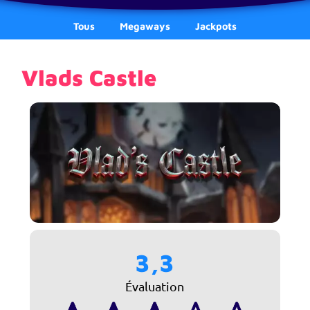
Tous
Megaways
Jackpots
Vlads Castle
3,3
Évaluation