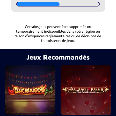
Certains jeux peuvent être supprimés ou
temporairement indisponibles dans votre région en
raison d'exigences réglementaires ou de décisions de
fournisseurs de jeux.
Jeux Recommandés