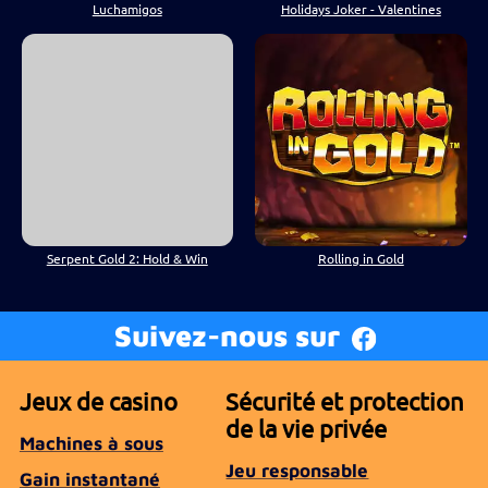
Luchamigos
Holidays Joker - Valentines
Serpent Gold 2: Hold & Win
Rolling in Gold
Suivez-nous sur
Jeux de casino
Sécurité et protection
de la vie privée
Machines à sous
Jeu responsable
Gain instantané