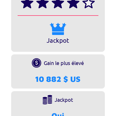
Jackpot
Gain le plus élevé
10 882 $ US
Jackpot
Oui