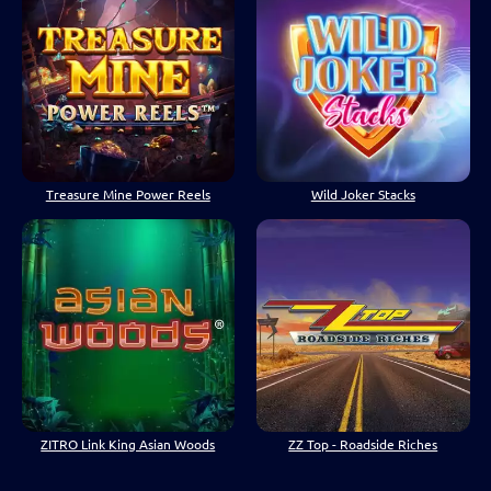
Treasure Mine Power Reels
Wild Joker Stacks
ZITRO Link King Asian Woods
ZZ Top - Roadside Riches