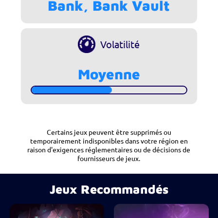
Bank, Bank Vault
Volatilité
Moyenne
Certains jeux peuvent être supprimés ou
temporairement indisponibles dans votre région en
raison d'exigences réglementaires ou de décisions de
fournisseurs de jeux.
Jeux Recommandés