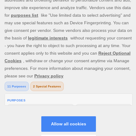
blackjack
,
la roulette
et le baccara. Nos promotions
quotidiennes apportent une touche supplémentaire, avec
des offres exclusives telles que des free spins sur dépôt, des
bonus de tours de casino et bien plus encore. Inscrivez-vous
chez nous dès aujourd'hui et commencez à jouer !
V: 2.16.1 All rights reserved. January 2025