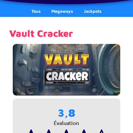
Tous
Megaways
Jackpots
Vault Cracker
3,8
Évaluation