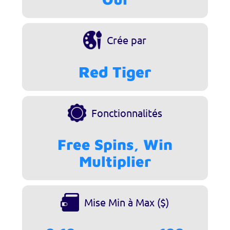
Crée par
Red Tiger
Fonctionnalités
Free Spins, Win
Multiplier
Mise Min à Max ($)