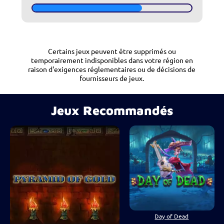
Certains jeux peuvent être supprimés ou
temporairement indisponibles dans votre région en
raison d'exigences réglementaires ou de décisions de
fournisseurs de jeux.
Jeux Recommandés
Day of Dead