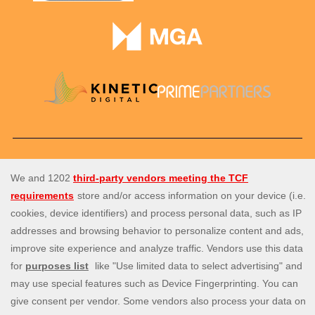
Spin Genie est le meilleur site pour profiter
de tous les jeux
de machines à sous
, de casino ainsi que ceux à gains
instantanés. Profitez de notre formidable sélection de plus
de 1 500 jeux de casino conçus par les meilleurs
développeurs de logiciels de machines à sous, et d'une
parfaite expérience
de live casino sur des jeux
comme
le
blackjack
,
la roulette
et le baccara. Nos promotions
quotidiennes apportent une touche supplémentaire, avec
des offres exclusives telles que des free spins sur dépôt, des
bonus de tours de casino et bien plus encore. Inscrivez-vous
chez nous dès aujourd'hui et commencez à jouer !