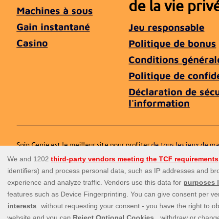
de la vie priv
Machines à sous
Gain instantané
Jeu responsable
Casino
Politique de bonus
Conditions général
Politique de confid
Déclaration de sécu
l'information
Spin Genie est le meilleur site pour profiter
de tous les jeux de ma
par les meilleurs développeurs de logiciels de machines à sous, e
apportent une touche supplémentaire, avec des offres exclusives te
commencez à jouer !