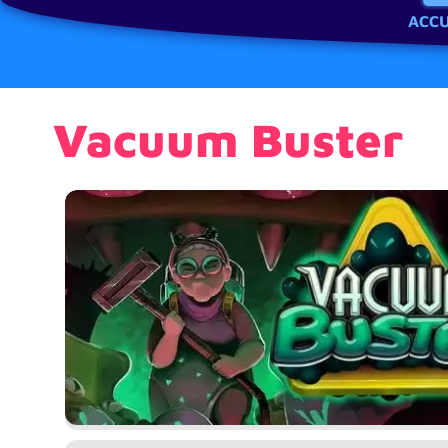
ACCU
Vacuum Buster