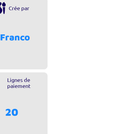
Crée par
Franco
Lignes de
paiement
20