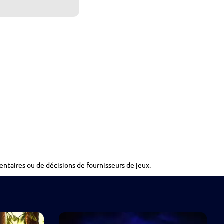
ntaires ou de décisions de fournisseurs de jeux.