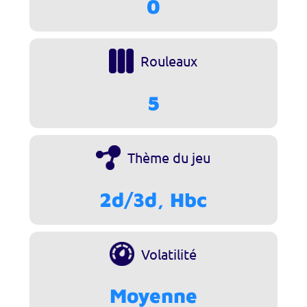
0
Rouleaux
5
Thème du jeu
2d/3d, Hbc
Volatilité
Moyenne