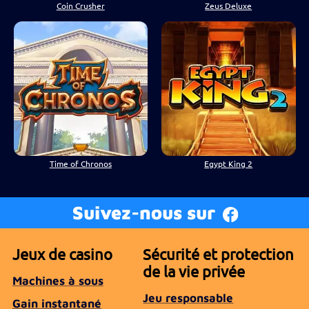
Coin Crusher
Zeus Deluxe
Time of Chronos
Egypt King 2
Suivez-nous sur
Jeux de casino
Sécurité et protection
de la vie privée
Machines à sous
Jeu responsable
Gain instantané