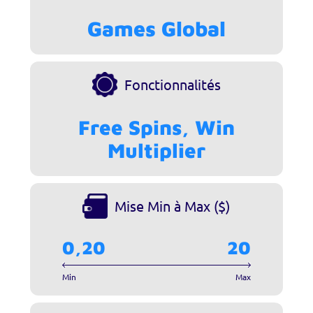
Games Global
Fonctionnalités
Free Spins, Win
Multiplier
Mise Min à Max ($)
0,20
20
Min
Max