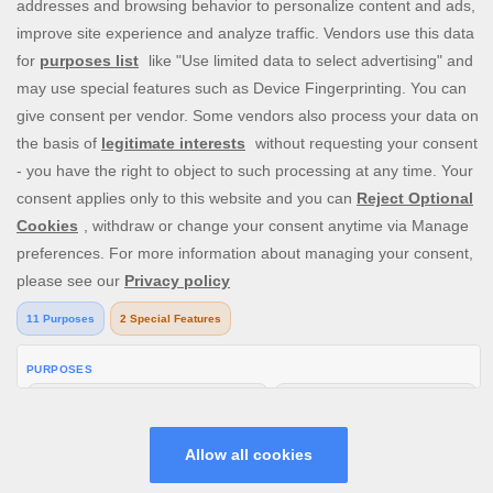
parfaite expérience
de live casino sur des jeux
comme
le
blackjack
,
la roulette
et le baccara. Nos promotions
quotidiennes apportent une touche supplémentaire, avec
des offres exclusives telles que des free spins sur dépôt, des
bonus de tours de casino et bien plus encore. Inscrivez-vous
chez nous dès aujourd'hui et commencez à jouer !
V: 2.16.1 All rights reserved. January 2025