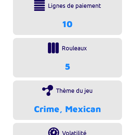
Lignes de paiement
10
Rouleaux
5
Thème du jeu
Crime, Mexican
Volatilité