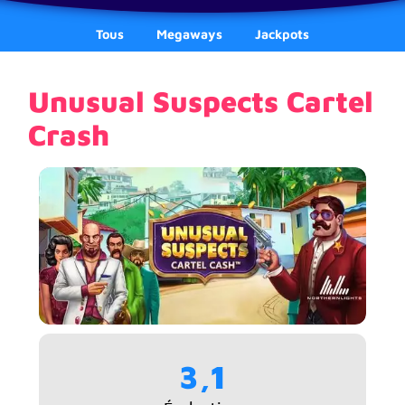
Tous
Megaways
Jackpots
Unusual Suspects Cartel
Crash
3,1