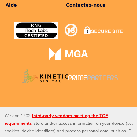
Aide
Contactez-nous
Spin Genie est le meilleur site pour profiter
de tous les jeux
de machines à sous
, de casino ainsi que ceux à gains
instantanés. Profitez de notre formidable sélection de plus
de 1 500 jeux de casino conçus par les meilleurs
développeurs de logiciels de machines à sous, et d'une