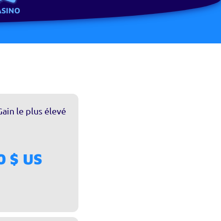
ASINO
Gain le plus élevé
0 $ US