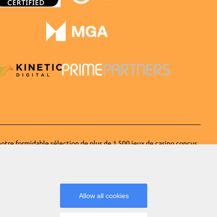
 notre formidable sélection de plus de 1 500 jeux de casino conçus
k
,
la roulette
et le baccara. Nos promotions quotidiennes
 plus encore. Inscrivez-vous chez nous dès aujourd'hui et