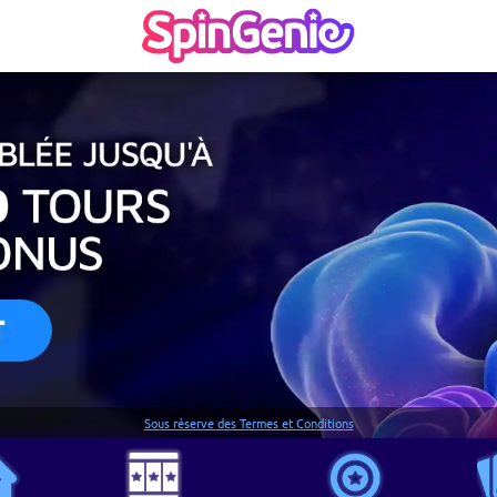
Sous réserve des Termes et Conditions