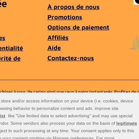
ée
À propos de nous
Promotions
Options de paiement
Affiliés
es
Aide
entialité
Contactez-nous
rité de
chines à sous
, de casino ainsi que ceux à gains instantanés. Profitez de
t d'une parfaite expérience
de live casino sur des jeux
comme
le blackjac
lles que des free spins sur dépôt, des bonus de tours de casino et bien