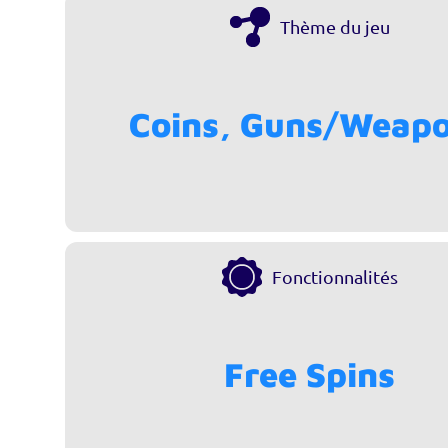
Thème du jeu
Coins, Guns/Weap
Fonctionnalités
Free Spins