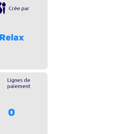
Crée par
Relax
Lignes de
paiement
0