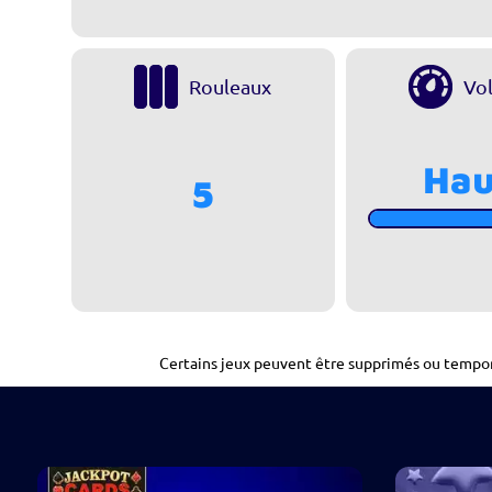
Rouleaux
Vol
Hau
5
Certains jeux peuvent être supprimés ou tempora