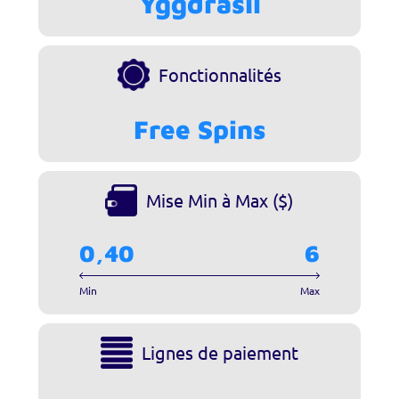
Yggdrasil
Fonctionnalités
Free Spins
Mise Min à Max ($)
0,40
6
Min
Max
Lignes de paiement