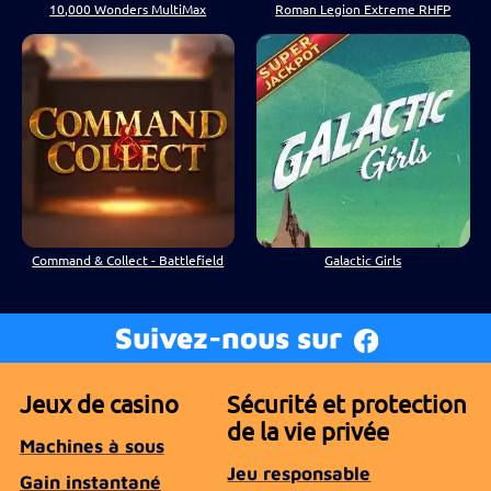
10,000 Wonders MultiMax
Roman Legion Extreme RHFP
Command & Collect - Battlefield
Galactic Girls
Suivez-nous sur
Jeux de casino
Sécurité et protection
de la vie privée
Machines à sous
Jeu responsable
Gain instantané