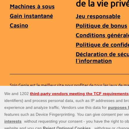
de la vie priv
Machines à sous
Gain instantané
Jeu responsable
Casino
Politique de bonus
Conditions général
Politique de confid
Déclaration de sécu
l'information
Spin Genie est le meilleur site pour profiter
de tous les jeux de ma
par les meilleurs développeurs de logiciels de machines à sous, e
apportent une touche supplémentaire, avec des offres exclusives te
commencez à jouer !