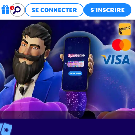
SE CONNECTER
S’INSCRIRE