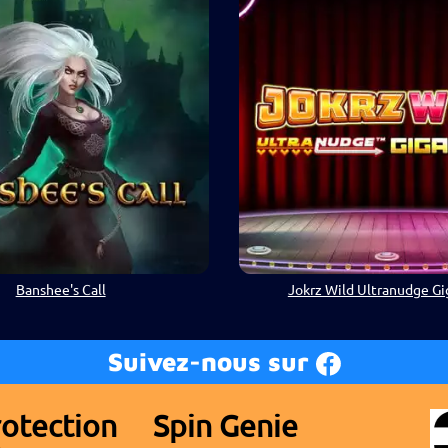
Banshee's Call
Jokrz Wild Ultranudge Gi
Suivez-nous sur
rotection
Spin Genie