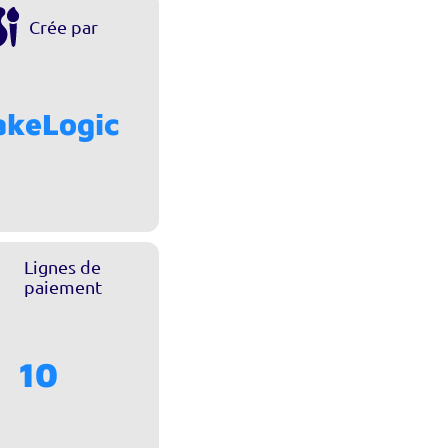
Crée par
akeLogic
Lignes de
paiement
10