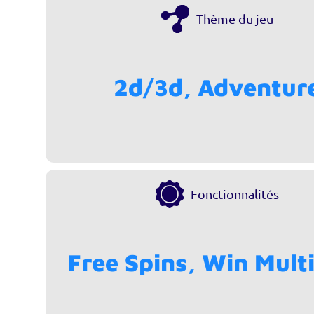
Thème du jeu
2d/3d, Adventur
Fonctionnalités
Free Spins, Win Multi