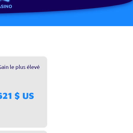
ASINO
Gain le plus élevé
621 $ US