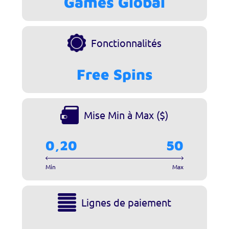
Games Global
Fonctionnalités
Free Spins
Mise Min à Max ($)
0,20
50
Min
Max
Lignes de paiement