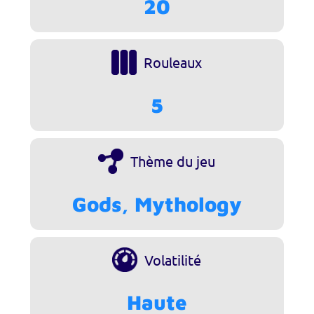
20
Rouleaux
5
Thème du jeu
Gods, Mythology
Volatilité
Haute