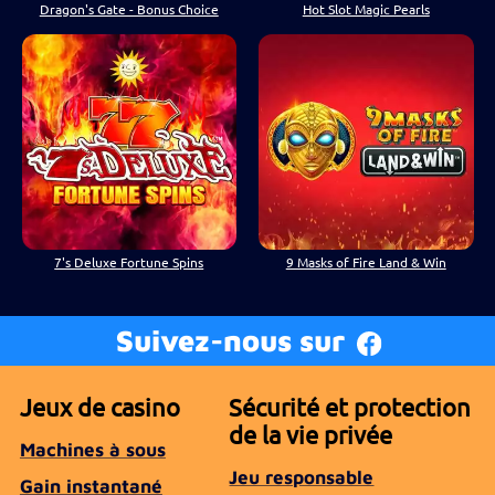
Dragon's Gate - Bonus Choice
Hot Slot Magic Pearls
7's Deluxe Fortune Spins
9 Masks of Fire Land & Win
Suivez-nous sur
Jeux de casino
Sécurité et protection
de la vie privée
Machines à sous
Jeu responsable
Gain instantané