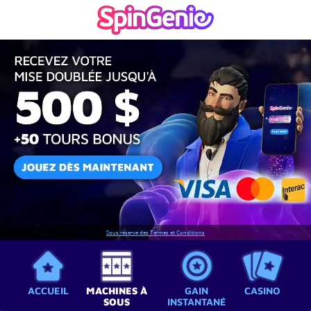
Sous réserve des Termes et Conditions
ACCUEIL
MACHINES À
GAIN
CASINO
SOUS
INSTANTANÉ