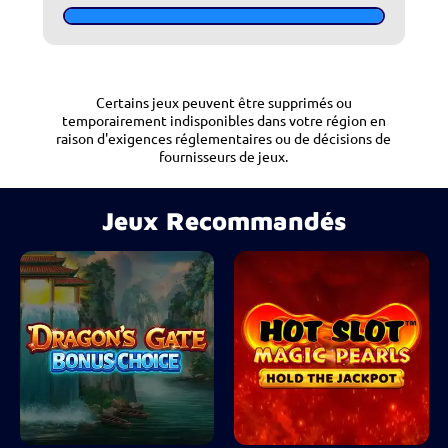
Certains jeux peuvent être supprimés ou
temporairement indisponibles dans votre région en
raison d'exigences réglementaires ou de décisions de
fournisseurs de jeux.
Jeux Recommandés