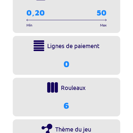
0,20
50
Min
Max
Lignes de paiement
0
Rouleaux
6
Thème du jeu