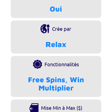
Oui
Crée par
Relax
Fonctionnalités
Free Spins, Win
Multiplier
Mise Min à Max ($)