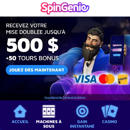
Sous réserve des Termes et Conditions
ACCUEIL
MACHINES À
GAIN
CASINO
SOUS
INSTANTANÉ