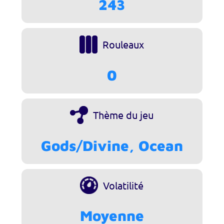
243
Rouleaux
0
Thème du jeu
Gods/Divine, Ocean
Volatilité
Moyenne