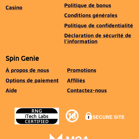
Politique de bonus
Casino
Conditions générales
Politique de confidentialité
Déclaration de sécurité de
l'information
Spin Genie
À propos de nous
Promotions
Options de paiement
Affiliés
Aide
Contactez-nous