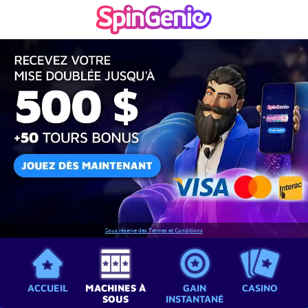
Sous réserve des Termes et Conditions
ACCUEIL
MACHINES À
GAIN
CASINO
SOUS
INSTANTANÉ