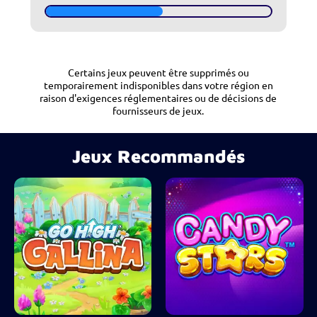
Certains jeux peuvent être supprimés ou
temporairement indisponibles dans votre région en
raison d'exigences réglementaires ou de décisions de
fournisseurs de jeux.
Jeux Recommandés