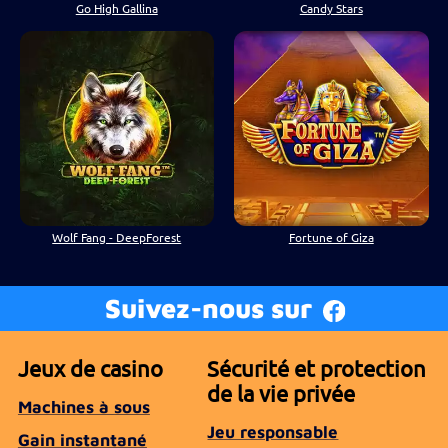
Go High Gallina
Candy Stars
Wolf Fang - DeepForest
Fortune of Giza
Suivez-nous sur
Jeux de casino
Sécurité et protection
de la vie privée
Machines à sous
Jeu responsable
Gain instantané