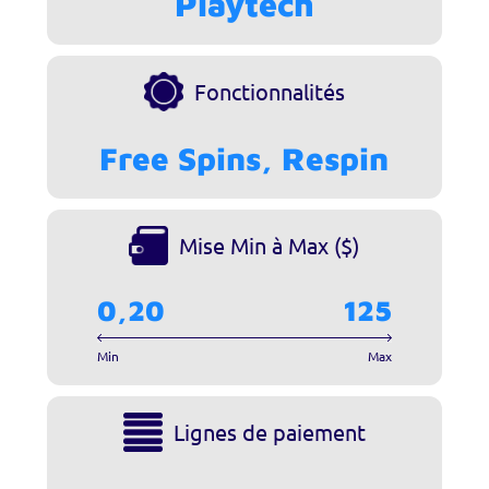
Playtech
Fonctionnalités
Free Spins, Respin
Mise Min à Max ($)
0,20
125
Min
Max
Lignes de paiement