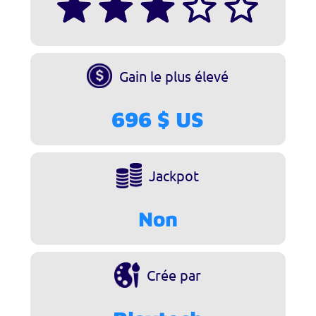
Gain le plus élevé
696 $ US
Jackpot
Non
Crée par