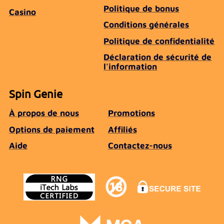
Politique de bonus
Casino
Conditions générales
Politique de confidentialité
Déclaration de sécurité de
l'information
Spin Genie
À propos de nous
Promotions
Options de paiement
Affiliés
Aide
Contactez-nous