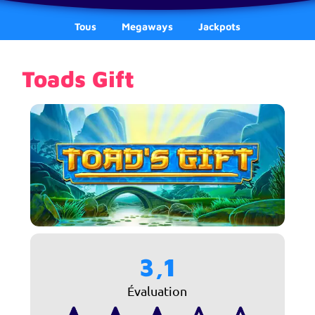
Tous
Megaways
Jackpots
Toads Gift
3,1
Évaluation