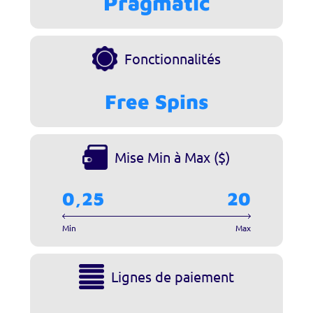
Pragmatic
Fonctionnalités
Free Spins
Mise Min à Max ($)
0,25
20
Min
Max
Lignes de paiement