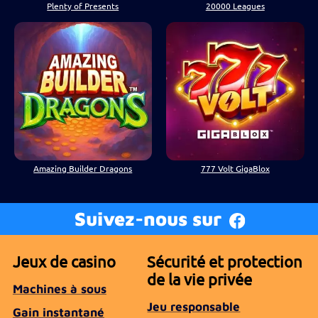
Plenty of Presents
20000 Leagues
Amazing Builder Dragons
777 Volt GigaBlox
Suivez-nous sur
Jeux de casino
Sécurité et protection
de la vie privée
Machines à sous
Jeu responsable
Gain instantané