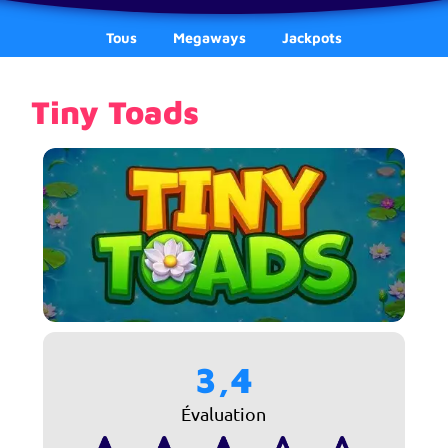
Tous
Megaways
Jackpots
Tiny Toads
3,4
Évaluation