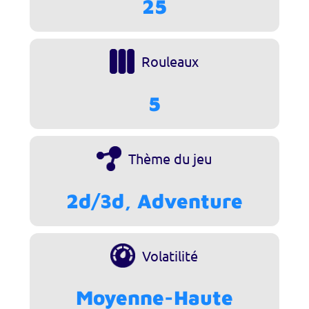
25
Rouleaux
5
Thème du jeu
2d/3d, Adventure
Volatilité
Moyenne-Haute