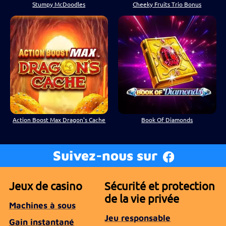
Stumpy McDoodles
Cheeky Fruits Trio Bonus
Action Boost Max Dragon's Cache
Book Of Diamonds
Suivez-nous sur
Jeux de casino
Sécurité et protection
de la vie privée
Machines à sous
Jeu responsable
Gain instantané