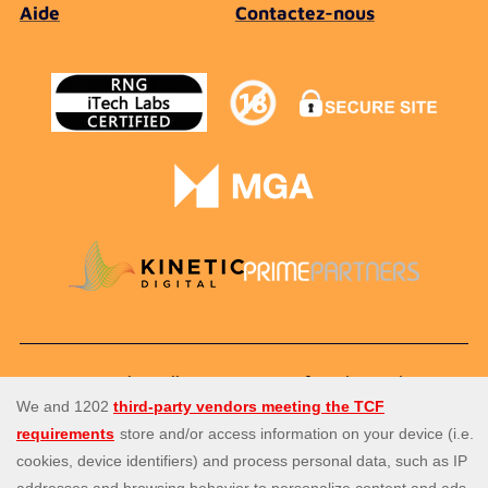
Aide
Contactez-nous
Spin Genie est le meilleur site pour profiter
de tous les jeux
de machines à sous
, de casino ainsi que ceux à gains
instantanés. Profitez de notre formidable sélection de plus
de 1 500 jeux de casino conçus par les meilleurs
développeurs de logiciels de machines à sous, et d'une
parfaite expérience
de live casino sur des jeux
comme
le