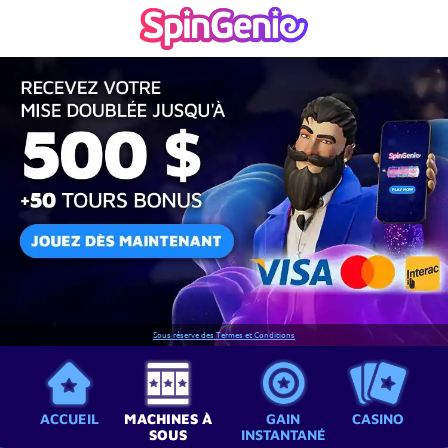
Sous réserve des Termes et Conditions
ACCUEIL
MACHINES À
GAIN
CASINO
SOUS
INSTANTANÉ