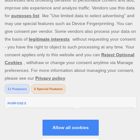
blackjack
,
la roulette
et le baccara. Nos promotions
quotidiennes apportent une touche supplémentaire, avec
des offres exclusives telles que des free spins sur dépôt, des
bonus de tours de casino et bien plus encore. Inscrivez-vous
chez nous dès aujourd'hui et commencez à jouer !
V: 2.16.1 All rights reserved. January 2025