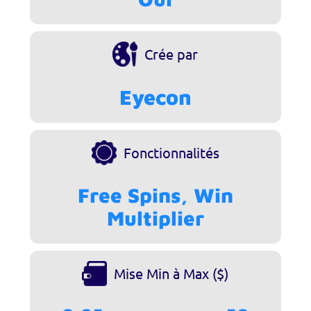
Crée par
Eyecon
Fonctionnalités
Free Spins, Win
Multiplier
Mise Min à Max ($)