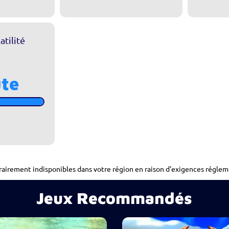
atilité
te
irement indisponibles dans votre région en raison d'exigences régleme
Jeux Recommandés