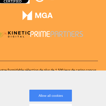
 notre formidable sélection de plus de 1 500 jeux de casino conçus
k
,
la roulette
et le baccara. Nos promotions quotidiennes
 plus encore. Inscrivez-vous chez nous dès aujourd'hui et