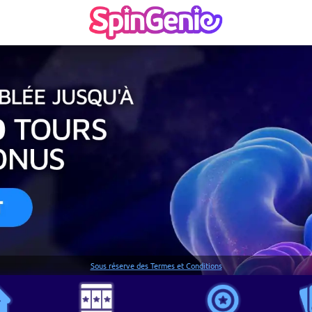
Sous réserve des Termes et Conditions