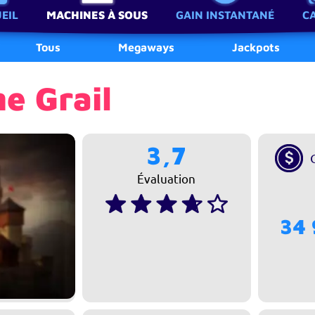
EIL
MACHINES À SOUS
GAIN INSTANTANÉ
C
Tous
Megaways
Jackpots
e Grail
3,7
Évaluation
34 