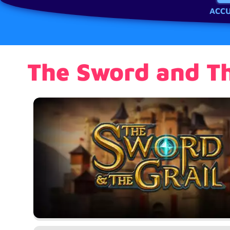
ACCU
The Sword and Th