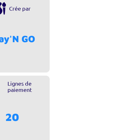
Crée par
ay'N GO
Lignes de
paiement
20