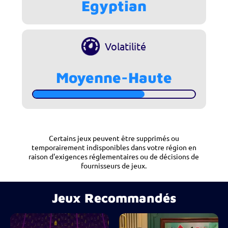
Egyptian
Volatilité
Moyenne-Haute
Certains jeux peuvent être supprimés ou
temporairement indisponibles dans votre région en
raison d'exigences réglementaires ou de décisions de
fournisseurs de jeux.
Jeux Recommandés