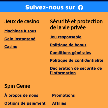
Suivez-nous sur
Jeux de casino
Sécurité et protection
de la vie privée
Machines à sous
Jeu responsable
Gain instantané
Politique de bonus
Casino
Conditions générales
Politique de confidentialité
Déclaration de sécurité de
l'information
Spin Genie
À propos de nous
Promotions
Options de paiement
Affiliés