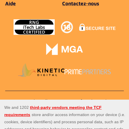
Aide
Contactez-nous
Spin Genie est le meilleur site pour profiter
de tous les jeux
de machines à sous
, de casino ainsi que ceux à gains
instantanés. Profitez de notre formidable sélection de plus
de 1 500 jeux de casino conçus par les meilleurs
développeurs de logiciels de machines à sous, et d'une
parfaite expérience
de live casino sur des jeux
comme
le