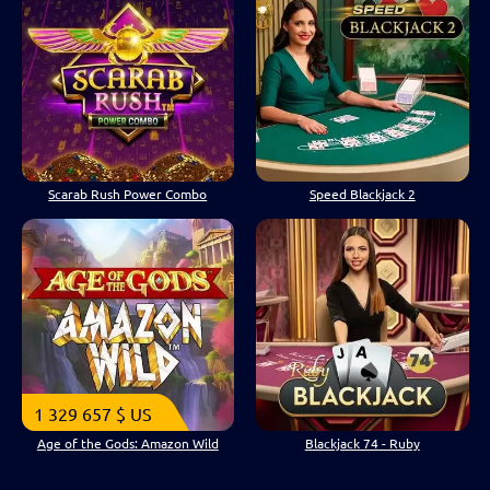
Scarab Rush Power Combo
Speed Blackjack 2
1 329 657 $ US
Age of the Gods: Amazon Wild
Blackjack 74 - Ruby