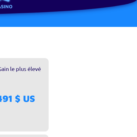
ASINO
Gain le plus élevé
491 $ US