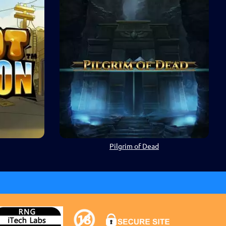
Pilgrim of Dead