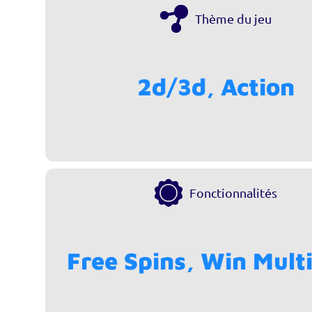
Thème du jeu
2d/3d, Action
Fonctionnalités
Free Spins, Win Multi