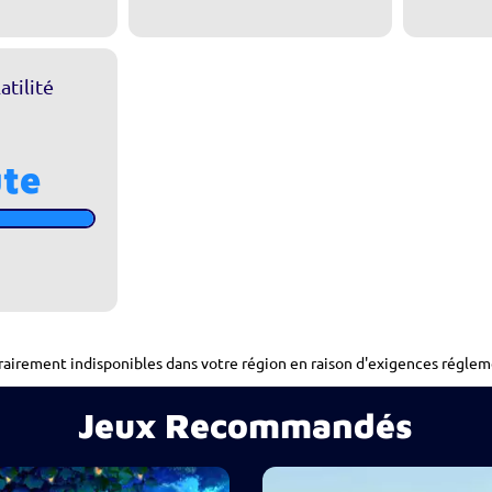
atilité
te
irement indisponibles dans votre région en raison d'exigences régleme
Jeux Recommandés