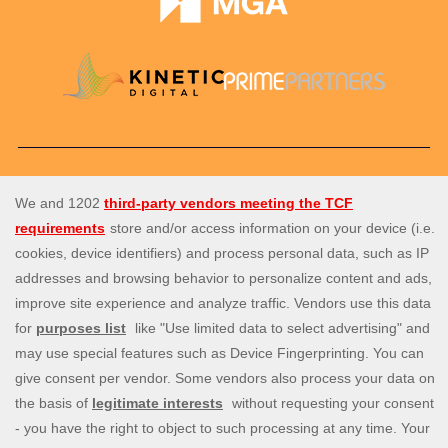
Spin Genie est le meilleur site pour profiter
de tous les jeux
de machines à sous
, de casino ainsi que ceux à gains
instantanés. Profitez de notre formidable sélection de plus
de 1 500 jeux de casino conçus par les meilleurs
développeurs de logiciels de machines à sous, et d'une
parfaite expérience
de live casino sur des jeux
comme
le
blackjack
,
la roulette
et le baccara. Nos promotions
quotidiennes apportent une touche supplémentaire, avec
des offres exclusives telles que des free spins sur dépôt, des
bonus de tours de casino et bien plus encore. Inscrivez-vous
chez nous dès aujourd'hui et commencez à jouer !