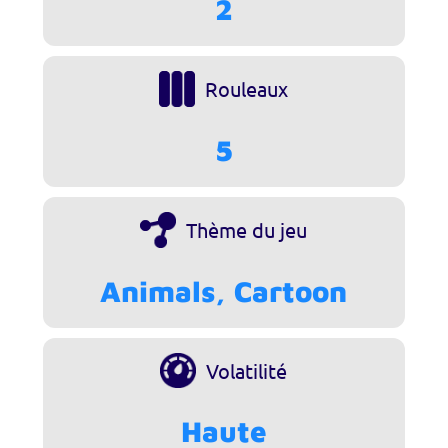
2
Rouleaux
5
Thème du jeu
Animals, Cartoon
Volatilité
Haute