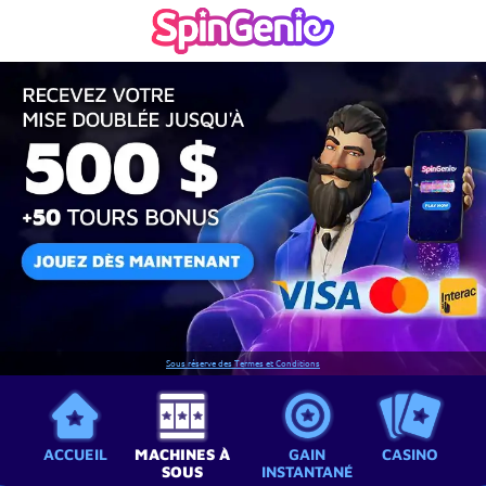
Sous réserve des Termes et Conditions
ACCUEIL
MACHINES À
GAIN
CASINO
SOUS
INSTANTANÉ