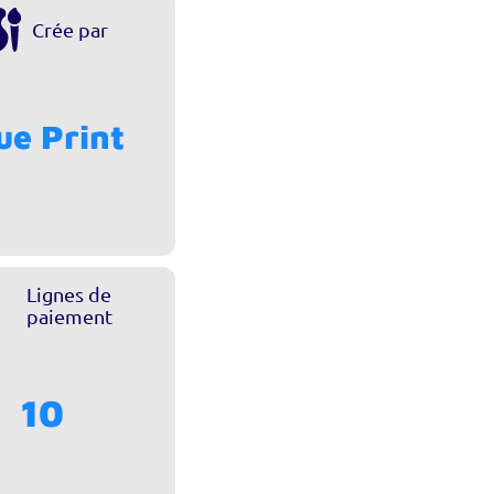
Crée par
ue Print
Lignes de
paiement
10