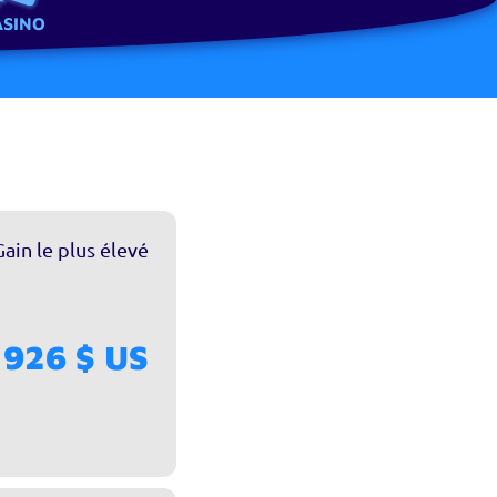
ASINO
Gain le plus élevé
 926 $ US