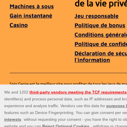
de la vie priv
Machines à sous
Gain instantané
Jeu responsable
Casino
Politique de bonus
Conditions général
Politique de confid
Déclaration de sécu
l'information
Spin Genie est le meilleur site pour profiter
de tous les jeux de ma
par les meilleurs développeurs de logiciels de machines à sous, e
apportent une touche supplémentaire, avec des offres exclusives te
commencez à jouer !