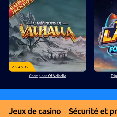
2 654 $ US
Champions Of Valhalla
Tri
Jeux de casino
Sécurité et p