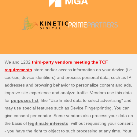
Spin Genie est le meilleur site pour profiter
de tous les jeux
de machines à sous
, de casino ainsi que ceux à gains
instantanés. Profitez de notre formidable sélection de plus
de 1 500 jeux de casino conçus par les meilleurs
développeurs de logiciels de machines à sous, et d'une
parfaite expérience
de live casino sur des jeux
comme
le
blackjack
,
la roulette
et le baccara. Nos promotions
quotidiennes apportent une touche supplémentaire, avec
des offres exclusives telles que des free spins sur dépôt, des
bonus de tours de casino et bien plus encore. Inscrivez-vous
chez nous dès aujourd'hui et commencez à jouer !