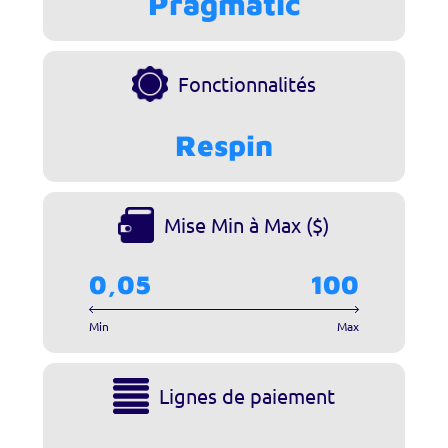
Pragmatic
Fonctionnalités
Respin
Mise Min à Max ($)
0,05
100
Min
Max
Lignes de paiement