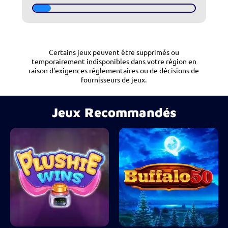
Certains jeux peuvent être supprimés ou
temporairement indisponibles dans votre région en
raison d'exigences réglementaires ou de décisions de
fournisseurs de jeux.
Jeux Recommandés