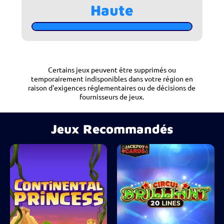
Haute
Certains jeux peuvent être supprimés ou
temporairement indisponibles dans votre région en
raison d'exigences réglementaires ou de décisions de
fournisseurs de jeux.
Jeux Recommandés