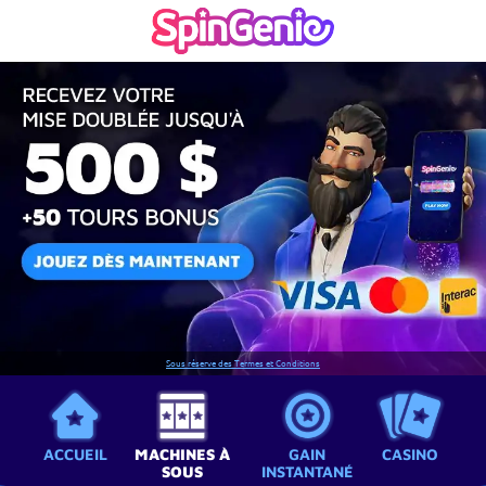
Sous réserve des Termes et Conditions
ACCUEIL
MACHINES À
GAIN
CASINO
SOUS
INSTANTANÉ