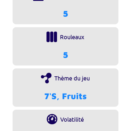
5
Rouleaux
5
Thème du jeu
7'S, Fruits
Volatilité