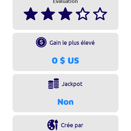
Évaluation
Gain le plus élevé
0 $ US
Jackpot
Non
Crée par