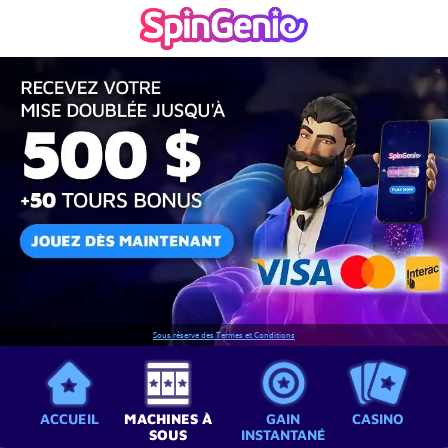
Sous réserve des Termes et Conditions
ACCUEIL
MACHINES À
GAIN
CASINO
SOUS
INSTANTANÉ