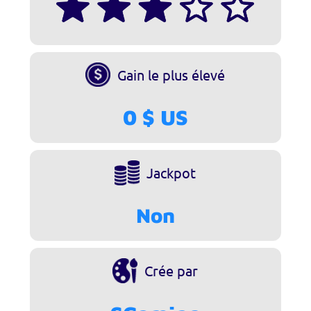
Gain le plus élevé
0 $ US
Jackpot
Non
Crée par