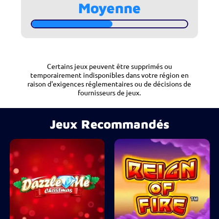
Moyenne
Certains jeux peuvent être supprimés ou
temporairement indisponibles dans votre région en
raison d'exigences réglementaires ou de décisions de
fournisseurs de jeux.
Jeux Recommandés