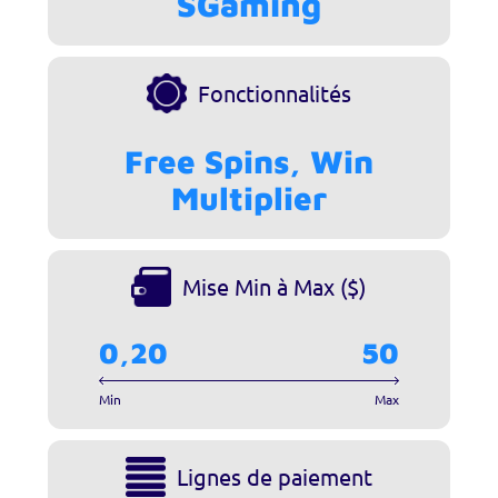
SGaming
Fonctionnalités
Free Spins, Win
Multiplier
Mise Min à Max ($)
0,20
50
Min
Max
Lignes de paiement