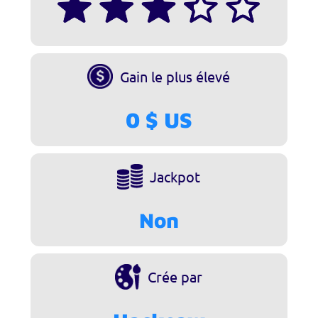
Gain le plus élevé
0 $ US
Jackpot
Non
Crée par