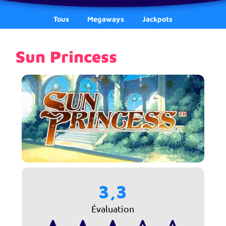
Tous
Megaways
Jackpots
Sun Princess
3,3
Évaluation