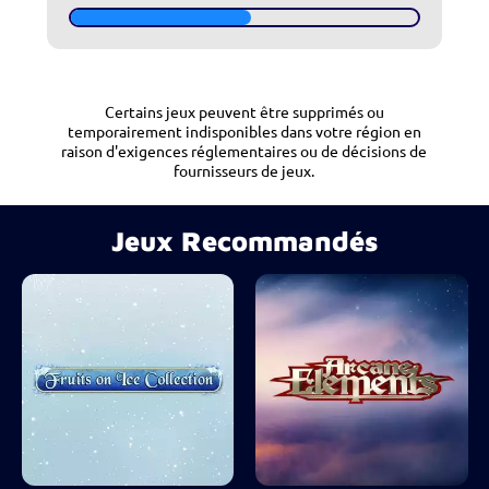
Certains jeux peuvent être supprimés ou
temporairement indisponibles dans votre région en
raison d'exigences réglementaires ou de décisions de
fournisseurs de jeux.
Jeux Recommandés