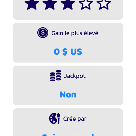
Gain le plus élevé
0 $ US
Jackpot
Non
Crée par