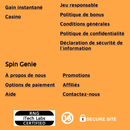
Jeu responsable
Gain instantané
Politique de bonus
Casino
Conditions générales
Politique de confidentialité
Déclaration de sécurité de
l'information
Spin Genie
À propos de nous
Promotions
Options de paiement
Affiliés
Aide
Contactez-nous