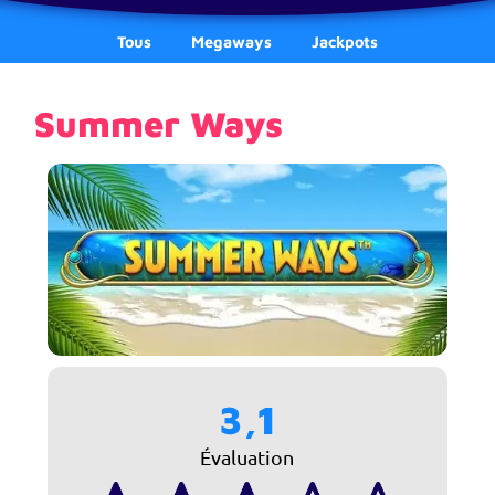
Tous
Megaways
Jackpots
Summer Ways
3,1
Évaluation