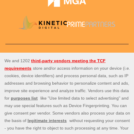
Spin Genie est le meilleur site pour profiter
de tous les jeux
de machines à sous
, de casino ainsi que ceux à gains
instantanés. Profitez de notre formidable sélection de plus
de 1 500 jeux de casino conçus par les meilleurs
développeurs de logiciels de machines à sous, et d'une
parfaite expérience
de live casino sur des jeux
comme
le
blackjack
,
la roulette
et le baccara. Nos promotions
quotidiennes apportent une touche supplémentaire, avec
des offres exclusives telles que des free spins sur dépôt, des
bonus de tours de casino et bien plus encore. Inscrivez-vous
chez nous dès aujourd'hui et commencez à jouer !