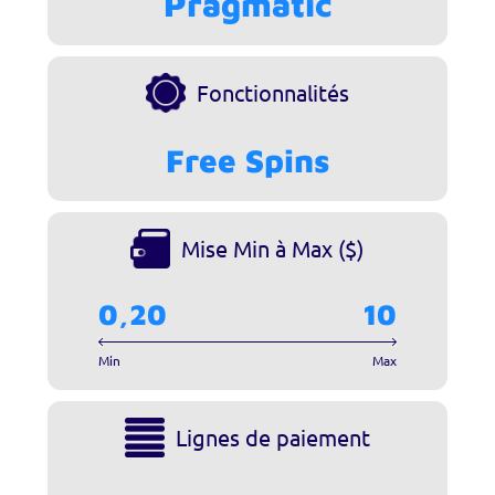
Pragmatic
Fonctionnalités
Free Spins
Mise Min à Max ($)
0,20
10
Min
Max
Lignes de paiement