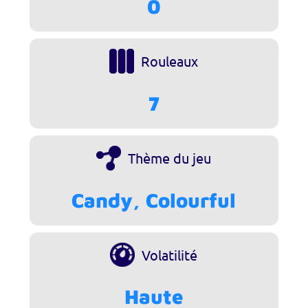
0
Rouleaux
7
Thème du jeu
Candy, Colourful
Volatilité
Haute