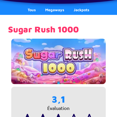
Tous
Megaways
Jackpots
Sugar Rush 1000
3,1
Évaluation