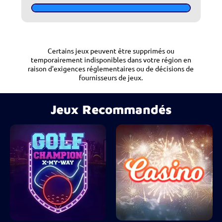
Certains jeux peuvent être supprimés ou
temporairement indisponibles dans votre région en
raison d'exigences réglementaires ou de décisions de
fournisseurs de jeux.
Jeux Recommandés