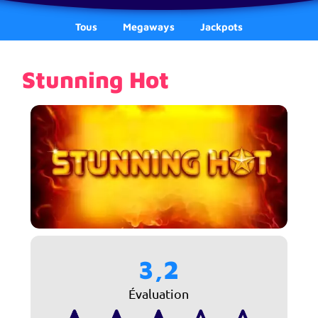
Tous
Megaways
Jackpots
Stunning Hot
3,2
Évaluation