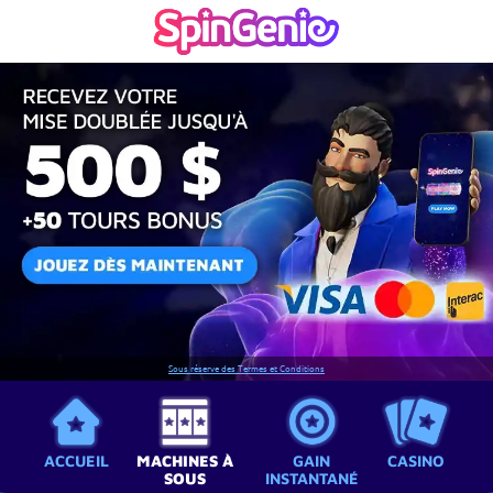
Sous réserve des Termes et Conditions
ACCUEIL
MACHINES À
GAIN
CASINO
SOUS
INSTANTANÉ