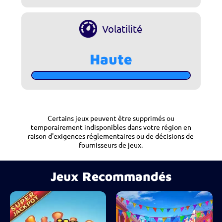
Volatilité
Haute
Certains jeux peuvent être supprimés ou
temporairement indisponibles dans votre région en
raison d'exigences réglementaires ou de décisions de
fournisseurs de jeux.
Jeux Recommandés