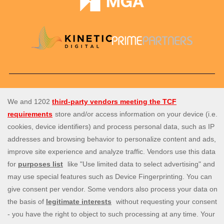
Spin Genie est le meilleur site pour profiter
de tous les jeux
de machines à sous
, de casino ainsi que ceux à gains
instantanés. Profitez de notre formidable sélection de plus
de 1 500 jeux de casino conçus par les meilleurs
développeurs de logiciels de machines à sous, et d'une
parfaite expérience
de live casino sur des jeux
comme
le
blackjack
,
la roulette
et le baccara. Nos promotions
quotidiennes apportent une touche supplémentaire, avec
des offres exclusives telles que des free spins sur dépôt, des
bonus de tours de casino et bien plus encore. Inscrivez-vous
chez nous dès aujourd'hui et commencez à jouer !