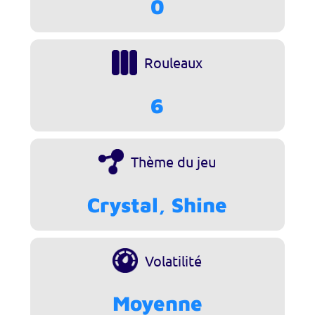
0
Rouleaux
6
Thème du jeu
Crystal, Shine
Volatilité
Moyenne