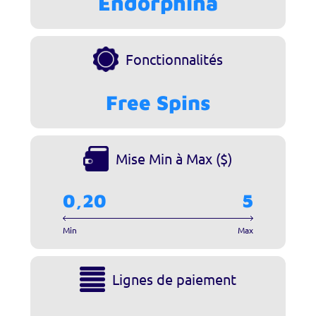
Endorphina
Fonctionnalités
Free Spins
Mise Min à Max ($)
0,20
5
Min
Max
Lignes de paiement