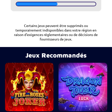
Certains jeux peuvent être supprimés ou
temporairement indisponibles dans votre région en
raison d'exigences réglementaires ou de décisions de
fournisseurs de jeux.
Jeux Recommandés