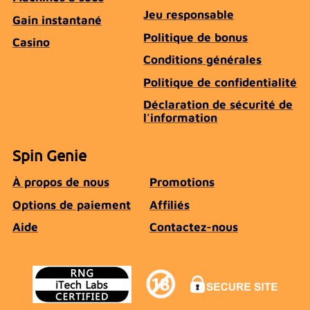
Jeu responsable
Gain instantané
Politique de bonus
Casino
Conditions générales
Politique de confidentialité
Déclaration de sécurité de
l'information
Spin Genie
À propos de nous
Promotions
Options de paiement
Affiliés
Aide
Contactez-nous