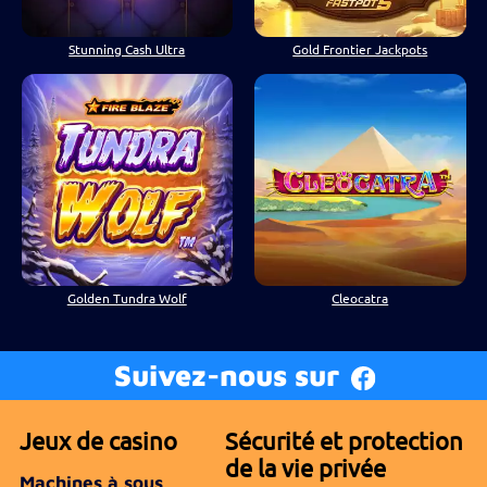
Stunning Cash Ultra
Gold Frontier Jackpots
Golden Tundra Wolf
Cleocatra
Suivez-nous sur
Jeux de casino
Sécurité et protection
de la vie privée
Machines à sous