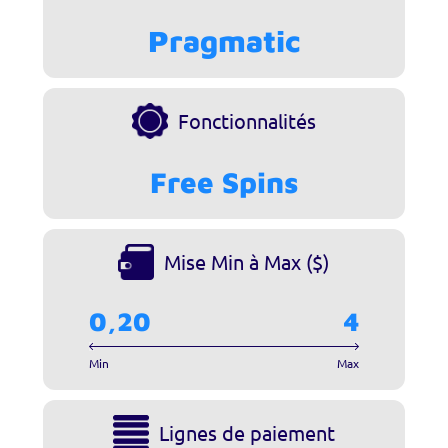
Pragmatic
Fonctionnalités
Free Spins
Mise Min à Max ($)
0,20
4
Min
Max
Lignes de paiement