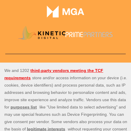
Spin Genie est le meilleur site pour profiter
de tous les jeux
de machines à sous
, de casino ainsi que ceux à gains
instantanés. Profitez de notre formidable sélection de plus
de 1 500 jeux de casino conçus par les meilleurs
développeurs de logiciels de machines à sous, et d'une
parfaite expérience
de live casino sur des jeux
comme
le
blackjack
,
la roulette
et le baccara. Nos promotions
quotidiennes apportent une touche supplémentaire, avec
des offres exclusives telles que des free spins sur dépôt, des
bonus de tours de casino et bien plus encore. Inscrivez-vous
chez nous dès aujourd'hui et commencez à jouer !