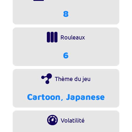
8
Rouleaux
6
Thème du jeu
Cartoon, Japanese
Volatilité