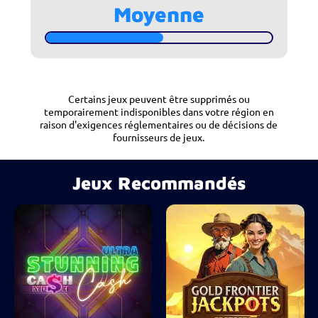
Moyenne
Certains jeux peuvent être supprimés ou
temporairement indisponibles dans votre région en
raison d'exigences réglementaires ou de décisions de
fournisseurs de jeux.
Jeux Recommandés