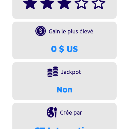
Gain le plus élevé
0 $ US
Jackpot
Non
Crée par