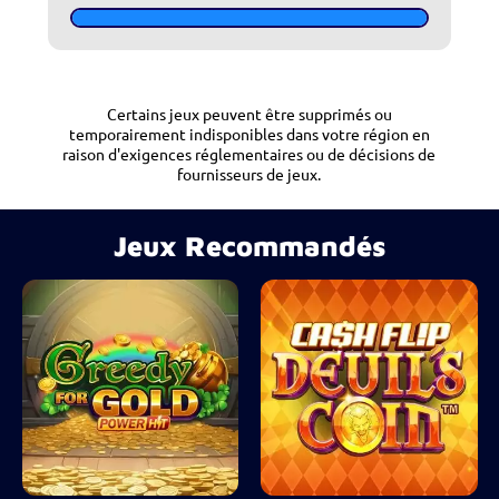
Certains jeux peuvent être supprimés ou
temporairement indisponibles dans votre région en
raison d'exigences réglementaires ou de décisions de
fournisseurs de jeux.
Jeux Recommandés