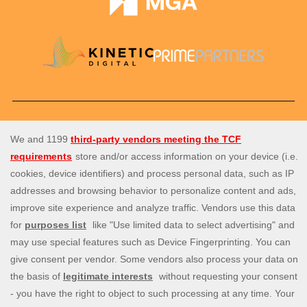
Spin Genie est le meilleur site pour profiter
de tous les jeux
de machines à sous
, de casino ainsi que ceux à gains
instantanés. Profitez de notre formidable sélection de plus
de 1 500 jeux de casino conçus par les meilleurs
développeurs de logiciels de machines à sous, et d'une
parfaite expérience
de live casino sur des jeux
comme
le
blackjack
,
la roulette
et le baccara. Nos promotions
quotidiennes apportent une touche supplémentaire, avec
des offres exclusives telles que des free spins sur dépôt, des
bonus de tours de casino et bien plus encore. Inscrivez-vous
chez nous dès aujourd'hui et commencez à jouer !