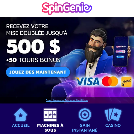
Sous réserve des Termes et Conditions
ACCUEIL
MACHINES À
GAIN
CASINO
SOUS
INSTANTANÉ