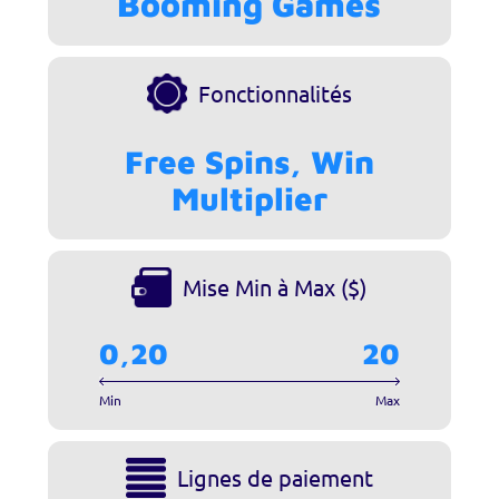
Booming Games
Fonctionnalités
Free Spins, Win
Multiplier
Mise Min à Max ($)
0,20
20
Min
Max
Lignes de paiement