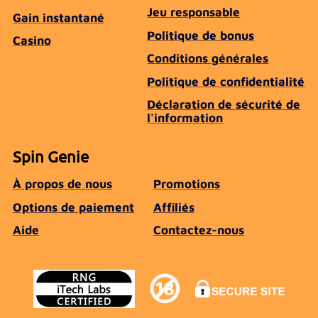
Jeu responsable
Gain instantané
Politique de bonus
Casino
Conditions générales
Politique de confidentialité
Déclaration de sécurité de
l'information
Spin Genie
À propos de nous
Promotions
Options de paiement
Affiliés
Aide
Contactez-nous