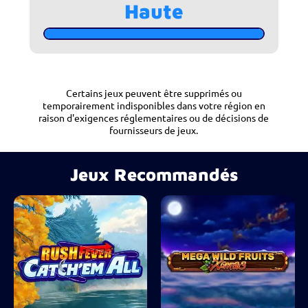
Haute
Certains jeux peuvent être supprimés ou
temporairement indisponibles dans votre région en
raison d'exigences réglementaires ou de décisions de
fournisseurs de jeux.
Jeux Recommandés